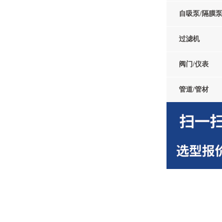
自吸泵/隔膜
过滤机
阀门/仪表
管道/管材