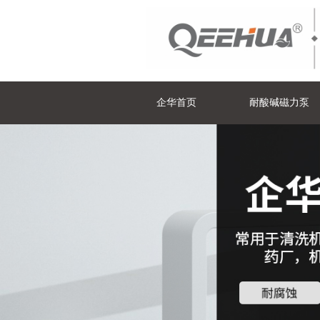
企华首页
耐酸碱磁力泵